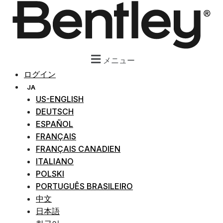
ス
キ
ッ
プ
し
メニュー
て
ログイン
内
JA
容
US-ENGLISH
を
DEUTSCH
表
ESPAÑOL
示
FRANÇAIS
FRANÇAIS CANADIEN
ITALIANO
POLSKI
PORTUGUÊS BRASILEIRO
中文
日本語