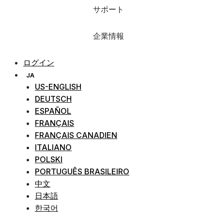
サポート
企業情報
ログイン
JA
US-ENGLISH
DEUTSCH
ESPAÑOL
FRANÇAIS
FRANÇAIS CANADIEN
ITALIANO
POLSKI
PORTUGUÊS BRASILEIRO
中文
日本語
한국어