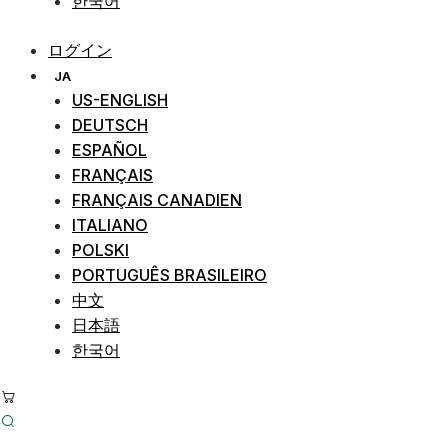
한국어
ログイン
JA
US-ENGLISH
DEUTSCH
ESPAÑOL
FRANÇAIS
FRANÇAIS CANADIEN
ITALIANO
POLSKI
PORTUGUÊS BRASILEIRO
中文
日本語
한국어