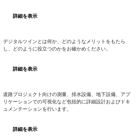
OpenFlows WaterGEMS
詳細を表示
デジタルツイン
デジタルツインとは何か、どのようなメリットをもたら
し、どのように役立つのかをお確かめください。
デジタルツイン
詳細を表示
OpenRoads Designer
道路プロジェクト向けの測量、排水設備、地下設備、アプ
リケーションでの可視化など包括的に詳細設計およびドキ
ュメンテーションを行います。
OpenRoads Designer
詳細を表示