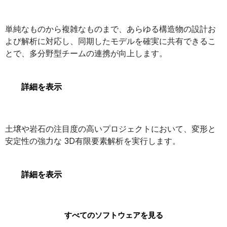
STAAD
単純なものから複雑なものまで、あらゆる構造物の設計お
よび解析に対応し、同期したモデルを確実に共有できるこ
とで、多分野型チームの連携が向上します。
STAAD
詳細を表示
PLAXIS 3D
土壌や岩石の注目度の高いプロジェクトにおいて、変形と
安定性の強力な 3D有限要素解析を実行します。
PLAXIS 3D
詳細を表示
すべてのソフトウェアを見る