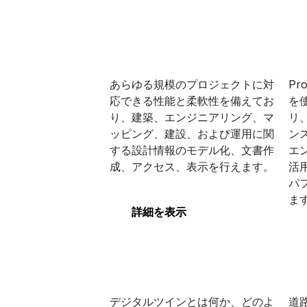
MicroStation
Pr
あらゆる規模のプロジェクトに対
Pro
応できる性能と柔軟性を備えてお
を
り、建築、エンジニアリング、マ
リ
ッピング、建設、および運用に関
ン
MicroStation
Pr
する設計情報のモデル化、文書作
エ
成、アクセス、表示を行えます。
活
パ
ま
詳細を表示
デジタルツイン
Op
デジタルツインとは何か、どのよ
道