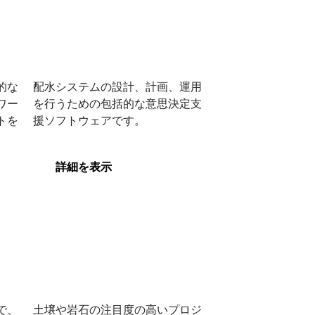
OpenFlows
WaterGEMS
的な
配水システムの設計、計画、運用
ワー
を行うための包括的な意思決定支
トを
援ソフトウェアです。
OpenFlows
WaterGEMS
詳細を表示
PLAXIS 3D
で、
土壌や岩石の注目度の高いプロジ