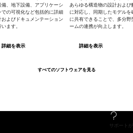
設備、地下設備、アプリケーシ
あらゆる構造物の設計および
ンでの可視化など包括的に詳細
に対応し、同期したモデルを
計およびドキュメンテーション
に共有できることで、多分野
enRoads Designer
STAAD
行います。
ームの連携が向上します。
詳細を表示
詳細を表示
すべてのソフトウェアを見る
サポートが