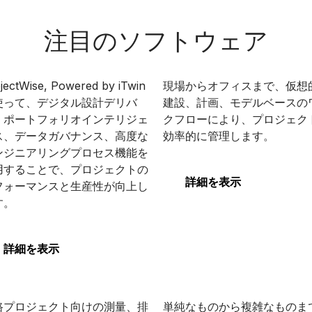
注目のソフトウェア
ojectWise
SYNCHRO 4D
jectWise, Powered by iTwin
現場からオフィスまで、仮想
使って、デジタル設計デリバ
建設、計画、モデルベースの
、ポートフォリオインテリジェ
クフローにより、プロジェク
ス、データガバナンス、高度な
効率的に管理します。
ojectWise
SYNCHRO 4D
ンジニアリングプロセス機能を
用することで、プロジェクトの
詳細を表示
フォーマンスと生産性が向上し
す。
詳細を表示
enRoads Designer
STAAD
路プロジェクト向けの測量、排
単純なものから複雑なものま