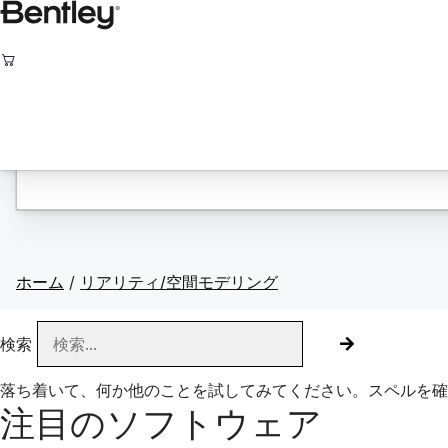
ス
キ
ッ
プ
し
ログイン
言語
て
内
容
を
表
示
ホーム
/
リアリティ/空間モデリング
検索
落ち着いて、何か他のことを試してみてください。スペルを確
注目のソフトウェア