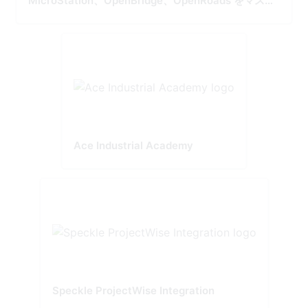
MicroStation、OpenBridge、OpenRoads をマスタ
ー
Ace Industrial Academy
Speckle ProjectWise Integration