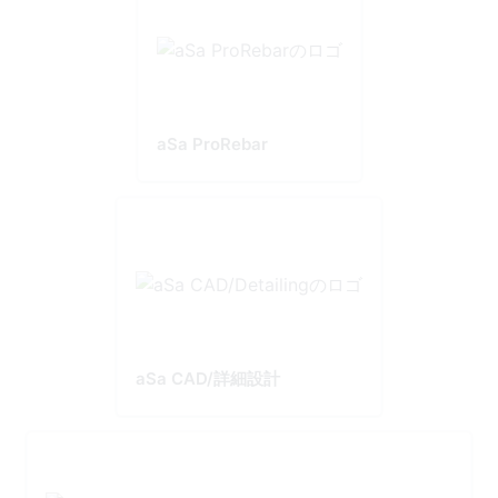
aSa ProRebar
aSa CAD/詳細設計