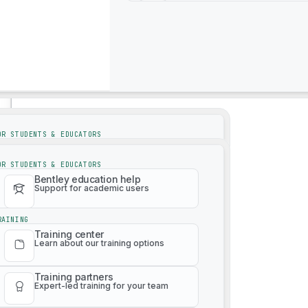
サポート
4M Analytics
サポート
OR STUDENTS & EDUCATORS
Bentley education help
Support for academic users
OR STUDENTS & EDUCATORS
Bentley education help
Support for academic users
RAINING
Training center
Learn about our training options
RAINING
Training center
Learn about our training options
Training partners
Expert-led training for your team
3Dリアリティメッシュオンデマンド
Training partners
Expert-led training for your team
Paid training catalog
Learn any product at any level