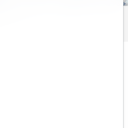
ダーですか？
方法については、
Bentley Open Roads Designer、Open Bridge
Designer、および MicroStation トレーニング