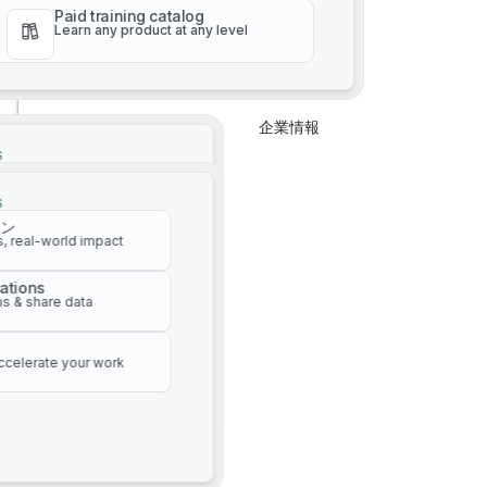
Paid training catalog
Learn any product at any level
企業情報
企業情報
G
イン
AI駆動型資産管理
s, real-world impact
G
イン
ations
s, real-world impact
s & share data
ations
s & share data
ccelerate your work
ccelerate your work
自動ウォークアウト