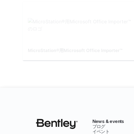
MicroStation®用Microsoft Office Importer™
News & events
ブログ
イベント