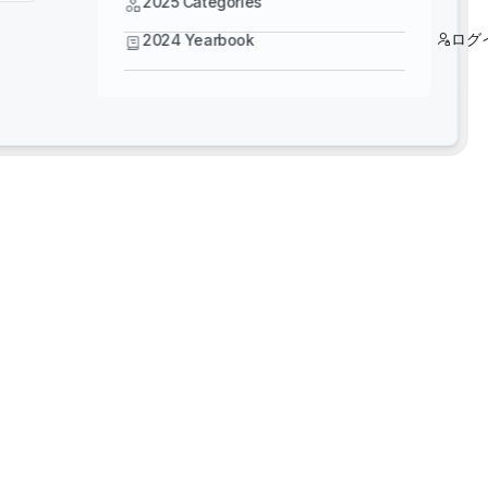
2025 Categories
ログ
2024 Yearbook
5スタートレーニング - よりスマートな設計：
Bentley MicroStation、OpenBridge、
OpenRoads をマスター
3Dリアリティメッシュ 既製の米国データセット