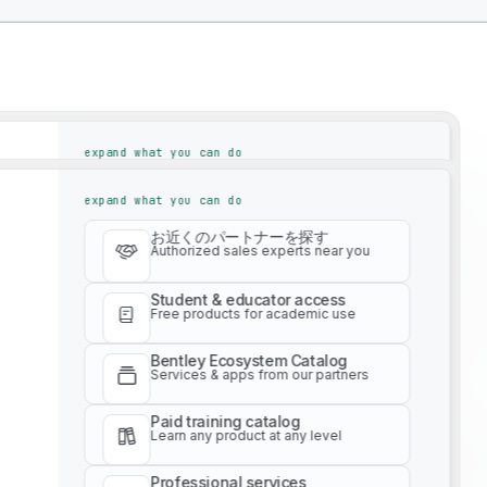
expand what you can do
お近くのパートナーを探す
expand what you can do
Authorized sales experts near you
お近くのパートナーを探す
Student & educator access
Authorized sales experts near you
Free products for academic use
Student & educator access
Bentley Ecosystem Catalog
Free products for academic use
Services & apps from our partners
Bentley Ecosystem Catalog
Paid training catalog
Services & apps from our partners
y Solutions To Drive
Learn any product at any level
Paid training catalog
Professional services
Learn any product at any level
Get expert project advice
Professional services