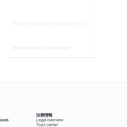
MicroStation向けRasterDgn
法務情報
sses
Legal overview
Trust center