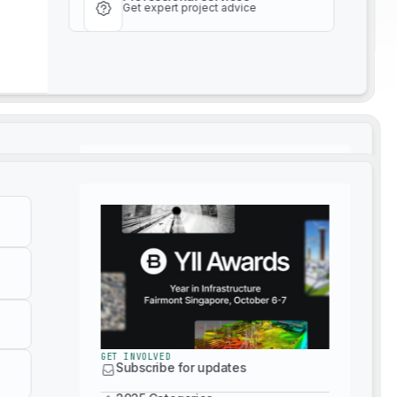
Get expert project advice
貴社はソリューションプロバイ
ために、
を検討または活用し
貴社をこのカタログに掲載する
ここをクリックしてください
。
GET INVOLVED
サステナビリティデータAPI
Subscribe for updates
GET INVOLVED
2025 Categories
Subscribe for updates
2024 Yearbook