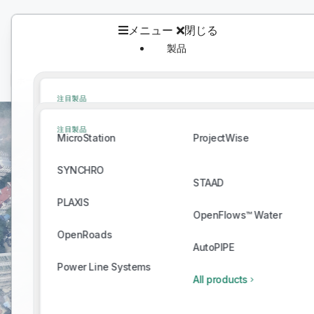
メニュー
閉じる
製品
製品
ホーム
/
Bentley Ecosystem Catalog
/
カタログ
注目製品
MicroStation
ProjectWise
注目製品
MicroStation
ProjectWise
SYNCHRO
STAAD
SYNCHRO
PLAXIS
STAAD
OpenFlows™ Water
PLAXIS
OpenRoads
OpenFlows™ Water
AutoPIPE
OpenRoads
Power Line Systems
Connect With Providers of Complementar
AutoPIPE
All products
Successful Infrastructure Projects.
Power Line Systems
All products