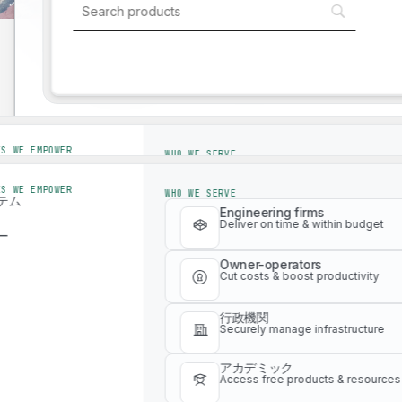
ワークフローを合理化し、効率性を高める
当社のグローバルで革新的なエコシステム
Industry solutions
てください。
Industry solutions
ES WE EMPOWER
WHO WE SERVE
テム
Engineering firms
Deliver on time & within budget
ES WE EMPOWER
WHO WE SERVE
ー
テム
Engineering firms
Owner-operators
Deliver on time & within budget
ー
Cut costs & boost productivity
Owner-operators
Cut costs & boost productivity
行政機関
Securely manage infrastructure
行政機関
WLCAツールを備えたデジタルプラットフォーム
アカデミック
Securely manage infrastructure
Access free products & resources
アカデミック
Access free products & resources