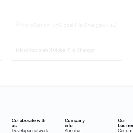
MicroStation向けGlobal File Changer
Collaborate with
Company
Our
us
info
busine
Developer network
About us
Cesium