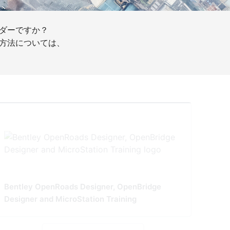
ダーですか？
方法については、
Bentley OpenRoads Designer, OpenBridge
Designer and MicroStation Training