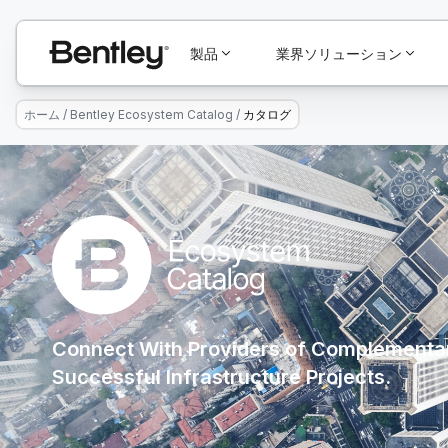
製品
業界ソリューション
ホーム
/
Bentley Ecosystem Catalog
/
カタログ
Connect With Providers of Complementar
Successful Infrastructure Projects.