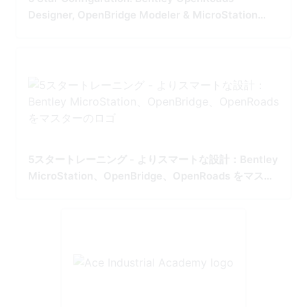
Designer, OpenBridge Modeler & MicroStation
Tailored for Precision and Performance
5スタートレーニング - よりスマートな設計：Bentley
MicroStation、OpenBridge、OpenRoads をマスタ
ー