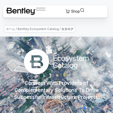
ホーム
/
Bentley Ecosystem Catalog
/
カタログ
Connect With Providers of
Complementary Solutions To Drive
Successful Infrastructure Projects.