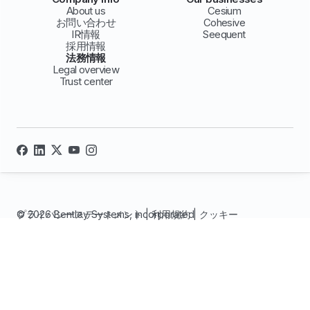
About us
Cesium
お問い合わせ
Cohesive
IR情報
Seequent
採用情報
法務情報
Legal overview
Trust center
© 2026 Bentley Systems, incorporated
プライバシーステートメント
|
利用規約
|
クッキー