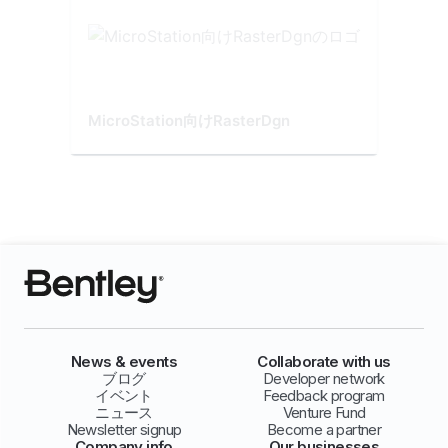
MicroStation向けRasterDgn
News & events
Collaborate with us
ブログ
Developer network
イベント
Feedback program
ニュース
Venture Fund
Newsletter signup
Become a partner
Company info
Our businesses