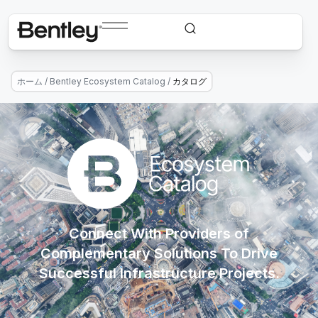
ホーム
/
Bentley Ecosystem Catalog
/
カタログ
Connect With Providers of
Complementary Solutions To Drive
Successful Infrastructure Projects.