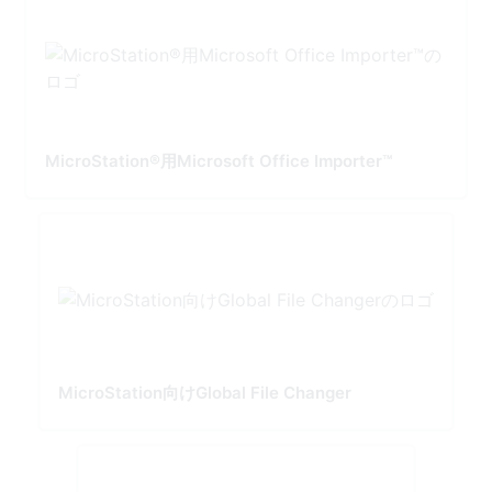
MicroStation®用Microsoft Office Importer™
MicroStation向けGlobal File Changer