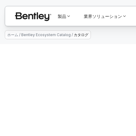
製品
業界ソリューション
ホーム
/
Bentley Ecosystem Catalog
/
カタログ
Connect With Providers of Complementar
Successful Infrastructure Projects.