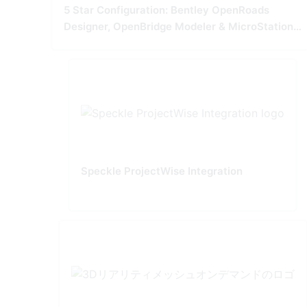
5 Star Configuration: Bentley OpenRoads
Designer, OpenBridge Modeler & MicroStation
Tailored for Precision and Performance
Speckle ProjectWise Integration