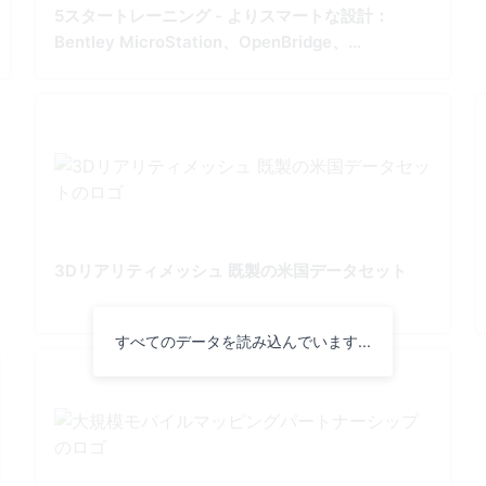
5スタートレーニング - よりスマートな設計：
Bentley MicroStation、OpenBridge、
OpenRoads をマスター
3Dリアリティメッシュ 既製の米国データセット
すべてのデータを読み込んでいます...