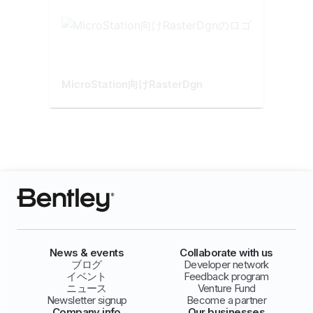
MicroStation向けRasterDgn
News & events
Collaborate with us
ブログ
Developer network
イベント
Feedback program
ニュース
Venture Fund
Newsletter signup
Become a partner
Company info
Our businesses