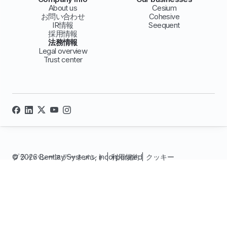
About us
Cesium
お問い合わせ
Cohesive
IR情報
Seequent
採用情報
法務情報
Legal overview
Trust center
© 2026 Bentley Systems, incorporated
プライバシーステートメント
|
利用規約
|
クッキー