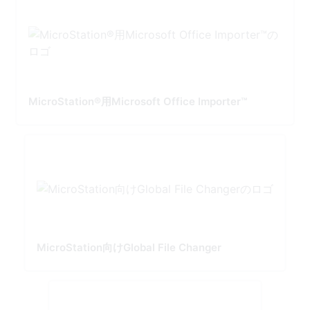
MicroStation®用Microsoft Office Importer™
MicroStation向けGlobal File Changer