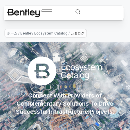
ホーム
/
Bentley Ecosystem Catalog
/
カタログ
Connect With Providers of
Complementary Solutions To Drive
Successful Infrastructure Projects.