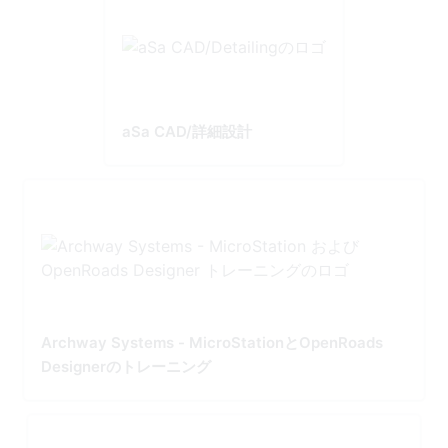
aSa CAD/詳細設計
Archway Systems - MicroStationとOpenRoads
Designerのトレーニング