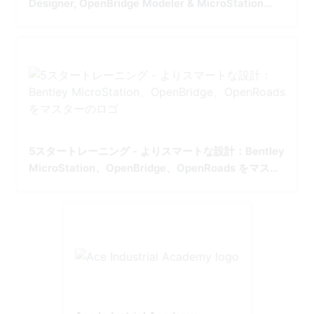
Designer, OpenBridge Modeler & MicroStation
Tailored for Precision and Performance
5スタートレーニング - よりスマートな設計：Bentley
MicroStation、OpenBridge、OpenRoads をマスタ
ー