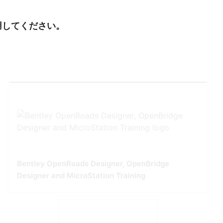
用してください。
Bentley OpenRoads Designer, OpenBridge
Designer and MicroStation Training