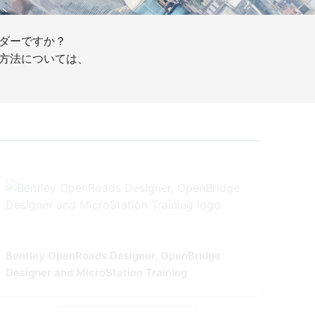
ダーですか？
方法については、
Bentley OpenRoads Designer, OpenBridge
Designer and MicroStation Training