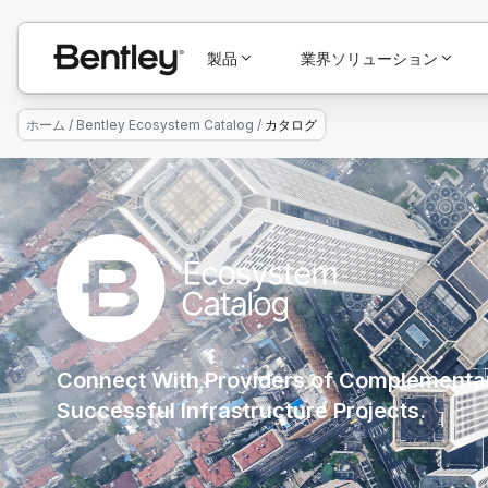
製品
業界ソリューション
ホーム
/
Bentley Ecosystem Catalog
/
カタログ
Connect With Providers of Complementar
Successful Infrastructure Projects.