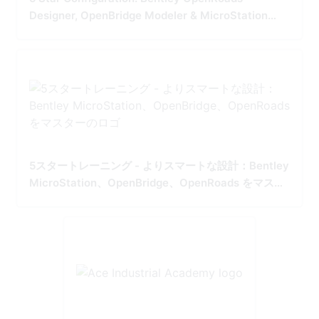
Designer, OpenBridge Modeler & MicroStation
Tailored for Precision and Performance
5スタートレーニング - よりスマートな設計：Bentley
MicroStation、OpenBridge、OpenRoads をマスタ
ー