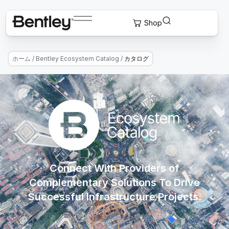
ホーム
/
Bentley Ecosystem Catalog
/
カタログ
Connect With Providers of
Complementary Solutions To Drive
Successful Infrastructure Projects.