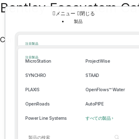
Bentley Ecosystem Ca
メニュー
閉じる
製品
製品
Connect With Providers of Complementar
注目製品
MicroStation
ProjectWise
注目製品
MicroStation
ProjectWise
SYNCHRO
STAAD
SYNCHRO
STAAD
PLAXIS
OpenFlows™ Water
PLAXIS
OpenFlows™ Water
OpenRoads
AutoPIPE
OpenRoads
AutoPIPE
Power Line Systems
すべての製品
Power Line Systems
すべての製品