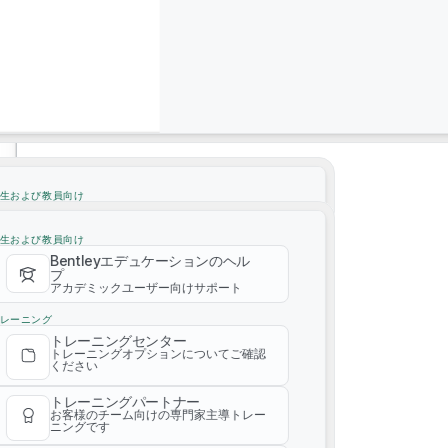
サポート
3D Navigation with SpaceMouse
サポート
生および教員向け
Bentleyエデュケーションのヘル
プ
生および教員向け
アカデミックユーザー向けサポート
Bentleyエデュケーションのヘル
プ
レーニング
アカデミックユーザー向けサポート
トレーニングセンター
トレーニングオプションについてご確認
レーニング
ください
トレーニングセンター
トレーニングオプションについてご確認
トレーニングパートナー
ください
お客様のチーム向けの専門家主導トレー
5 Star Configuration: Bentley OpenRoads
ニングです
Designer, OpenBridge Modeler & MicroStation
トレーニングパートナー
お客様のチーム向けの専門家主導トレー
有償トレーニング カタログ
Tailored for Precision and Performance
ニングです
あらゆる製品を、どのレベルからでも学
べます