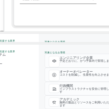
業界ソリューション
ワークフローを合理化し、効率性を高めるために、当社のグロ
業界ソリューション
Yが支援する業界
対象となるお客様
貴社はソリューションプロバイダーですか？貴社をこのカタロ
テム
エンジニアリング企業
予定どおりに、かつ予算内で実現し
Yが支援する業界
ー
対象となるお客様
テム
エンジニアリング企業
オーナーオペレーター
予定どおりに、かつ予算内で実現し
ー
コストを削減し、生産性を向上させ
オーナーオペレーター
行政機関
コストを削減し、生産性を向上させ
インフラストラクチャを安全に管理
す
行政機関
アカデミック
インフラストラクチャを安全に管理
無料の製品とリソースをご利用いた
す
サステナビリティデータAPI
ます
アカデミック
無料の製品とリソースをご利用いた
ます