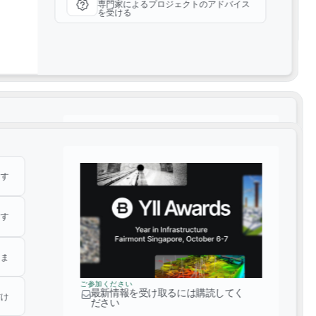
専門家によるプロジェクトのアドバイス
を受ける
ーバルで革新的なエコシステムを検討または活用してください
グに掲載する方法については、
ここをクリックしてください
。
ます
ます
ます
ます
しま
ご参加ください
しま
最新情報を受け取るには購読してく
だけ
WLCAツールを備えたデジタルプラットフォーム
ださい
ご参加ください
最新情報を受け取るには購読してく
2025カテゴリ
だけ
ださい