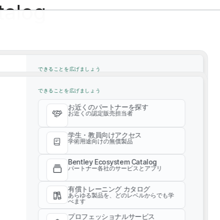
talog
y Solutions To Drive Successful Infras
できることを広げましょう
お近くのパートナーを探す
できることを広げましょう
お近くの認定販売担当者
お近くのパートナーを探す
学生・教員向けアクセス
お近くの認定販売担当者
学術用途向けの無償製品
学生・教員向けアクセス
Bentley Ecosystem Catalog
学術用途向けの無償製品
パートナー各社のサービスとアプリ
Bentley Ecosystem Catalog
有償トレーニング カタログ
パートナー各社のサービスとアプリ
あらゆる製品を、どのレベルからでも学
べます
有償トレーニング カタログ
プロフェッショナルサービス
あらゆる製品を、どのレベルからでも学
専門家によるプロジェクトのアドバイス
べます
を受ける
プロフェッショナルサービス