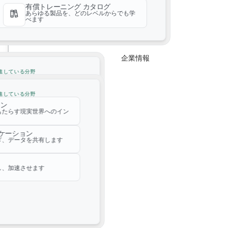
有償トレーニング カタログ
あらゆる製品を、どのレベルからでも学
べます
企業情報
企業情報
進している分野
イン
Speckle ProjectWise Integration
もたらす現実世界へのイン
進している分野
イン
リケーション
もたらす現実世界へのイン
ぎ、データを共有します
リケーション
ぎ、データを共有します
し、加速させます
し、加速させます
3Dリアリティメッシュオンデマンド