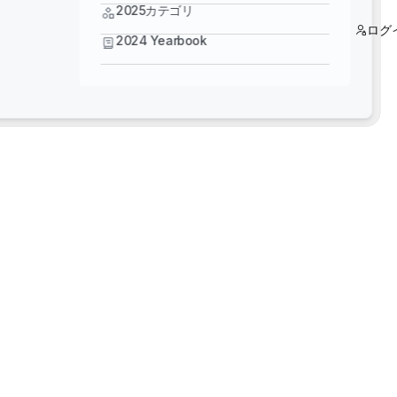
2024 Yearbook
2025カテゴリ
ログ
2024 Yearbook
4D Collab
5スタートレーニング - よりスマートな設計：Bentley
MicroStation、OpenBridge、OpenRoads をマスタ
ー