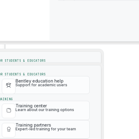
サポート
4M Analytics
サポート
OR STUDENTS & EDUCATORS
Bentley education help
Support for academic users
OR STUDENTS & EDUCATORS
Bentley education help
Support for academic users
RAINING
Training center
Learn about our training options
RAINING
Training center
Learn about our training options
Training partners
Expert-led training for your team
3Dリアリティメッシュオンデマンド
Training partners
Expert-led training for your team
Paid training catalog
Learn any product at any level