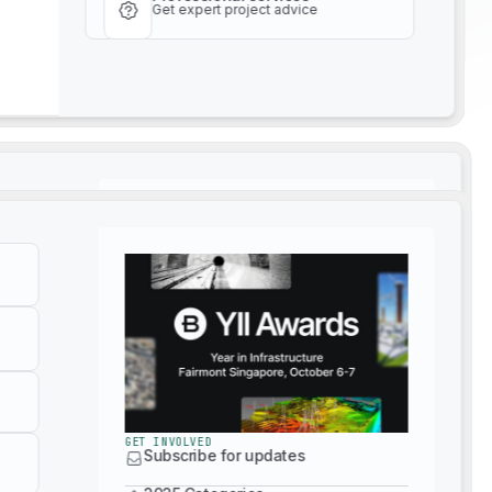
Get expert project advice
貴社はソリューションプロバイ
ために、
を検討または活用し
貴社をこのカタログに掲載する
ここをクリックしてください
。
GET INVOLVED
サステナビリティデータAPI
Subscribe for updates
GET INVOLVED
2025 Categories
Subscribe for updates
2024 Yearbook