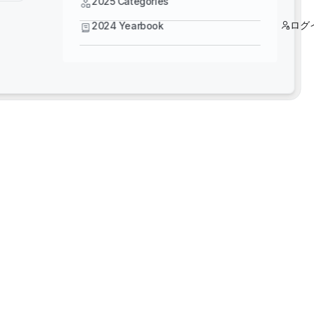
2025 Categories
ログ
2024 Yearbook
5スタートレーニング - よりスマートな設計：
Bentley MicroStation、OpenBridge、
OpenRoads をマスター
3Dリアリティメッシュ 既製の米国データセット