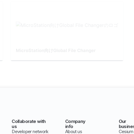
MicroStation向けGlobal File Changer
Collaborate with
Company
Our
us
info
busine
Developer network
About us
Cesium