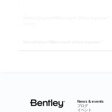
MicroStation®用Microsoft Office Importer™
News & events
ブログ
イベント