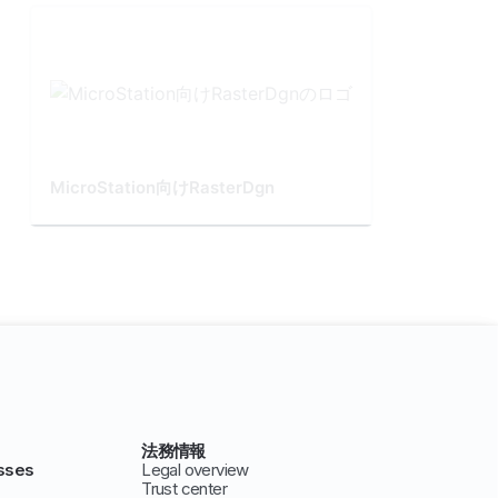
MicroStation向けRasterDgn
法務情報
sses
Legal overview
Trust center