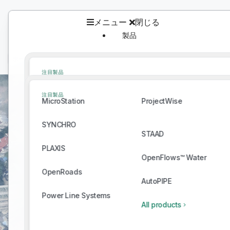
メニュー
閉じる
製品
製品
ホーム
/
Bentley Ecosystem Catalog
/
カタログ
注目製品
MicroStation
ProjectWise
注目製品
MicroStation
ProjectWise
SYNCHRO
STAAD
SYNCHRO
PLAXIS
STAAD
OpenFlows™ Water
PLAXIS
OpenRoads
OpenFlows™ Water
AutoPIPE
OpenRoads
Power Line Systems
Connect With Providers of Complementar
AutoPIPE
All products
Successful Infrastructure Projects.
Power Line Systems
All products