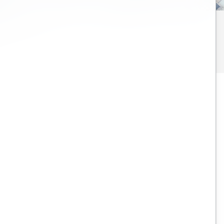
ダーですか？
方法については、
Bentley Open Roads Designer、Open Bridge
Designer、および MicroStation トレーニング