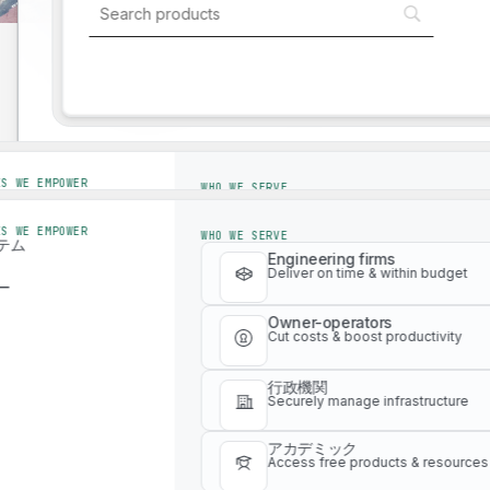
ワークフローを合理化し、効率性を高める
当社のグローバルで革新的なエコシステム
Industry solutions
てください。
Industry solutions
ES WE EMPOWER
WHO WE SERVE
テム
Engineering firms
Deliver on time & within budget
ES WE EMPOWER
WHO WE SERVE
ー
テム
Engineering firms
Owner-operators
Deliver on time & within budget
ー
Cut costs & boost productivity
Owner-operators
Cut costs & boost productivity
行政機関
Securely manage infrastructure
行政機関
WLCAツールを備えたデジタルプラットフォーム
アカデミック
Securely manage infrastructure
Access free products & resources
アカデミック
Access free products & resources