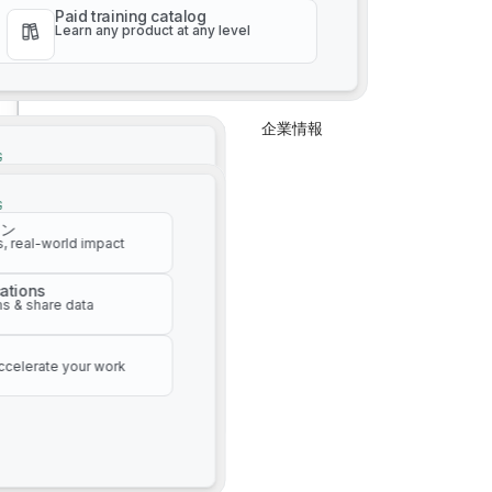
Paid training catalog
Learn any product at any level
企業情報
企業情報
G
イン
AI駆動型資産管理
s, real-world impact
G
イン
ations
s, real-world impact
s & share data
ations
s & share data
ccelerate your work
ccelerate your work
自動ウォークアウト