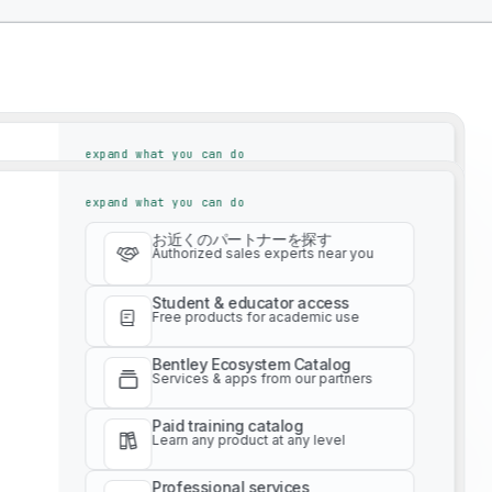
expand what you can do
お近くのパートナーを探す
expand what you can do
Authorized sales experts near you
お近くのパートナーを探す
Student & educator access
Authorized sales experts near you
Free products for academic use
Student & educator access
Bentley Ecosystem Catalog
Free products for academic use
Services & apps from our partners
Bentley Ecosystem Catalog
Paid training catalog
Services & apps from our partners
y Solutions To Drive
Learn any product at any level
Paid training catalog
Professional services
Learn any product at any level
Get expert project advice
Professional services