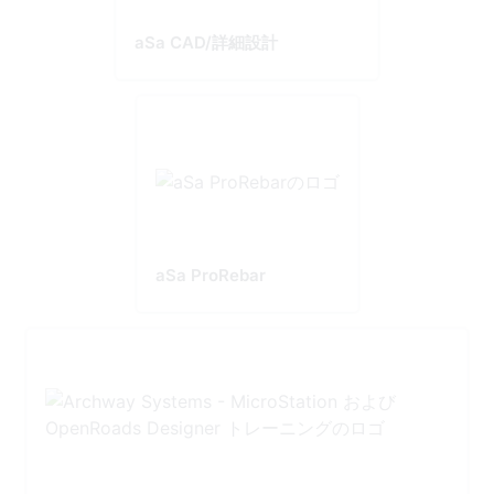
aSa CAD/詳細設計
aSa ProRebar