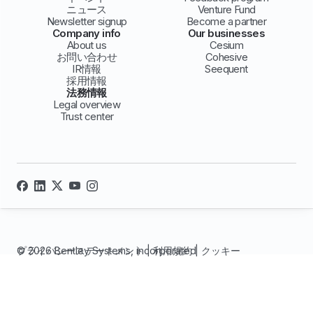
ニュース
Venture Fund
Newsletter signup
Become a partner
Company info
Our businesses
About us
Cesium
お問い合わせ
Cohesive
IR情報
Seequent
採用情報
法務情報
Legal overview
Trust center
© 2026 Bentley Systems, incorporated
プライバシーステートメント
|
利用規約
|
クッキー