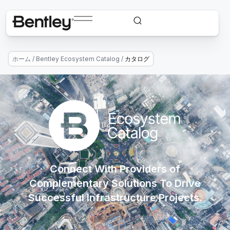
ホーム
/
Bentley Ecosystem Catalog
/
カタログ
Connect With Providers of
Complementary Solutions To Drive
Successful Infrastructure Projects.