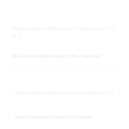
MicroStation®用Microsoft Office Importer™
MicroStation向けGlobal File Changer