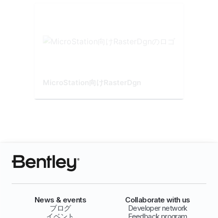
MicroStation向けRasterDgn
News & events
Collaborate with us
ブログ
Developer network
イベント
Feedback program