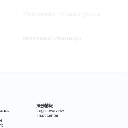
MicroStation向けRasterDgn
法務情報
sses
Legal overview
Trust center
ve
nt