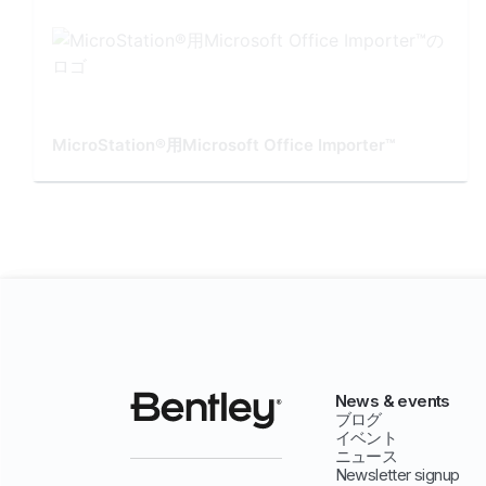
MicroStation®用Microsoft Office Importer™
News & events
ブログ
イベント
ニュース
Newsletter signup