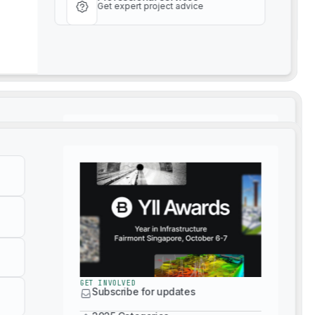
Get expert project advice
社のグローバルで革新的なエコシステムを検討または活
グに掲載する方法については、
ここをクリックしてください
。
サステナビリティデータAPI
GET INVOLVED
Subscribe for updates
GET INVOLVED
2025 Categories
Subscribe for updates
2024 Yearbook