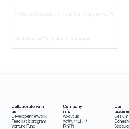
MicroStation向けGlobal File Changer
Collaborate with
Company
Our
us
info
busine
Developer network
About us
Cesium
Feedback program
お問い合わせ
Cohesi
Venture Fund
IR情報
Seeque