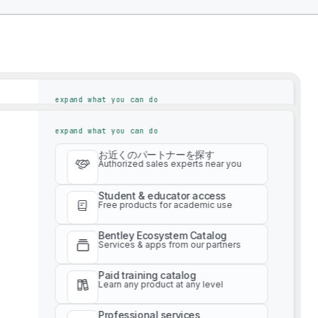
expand what you can do
お近くのパートナーを探す
expand what you can do
Authorized sales experts near you
お近くのパートナーを探す
Student & educator access
Authorized sales experts near you
Free products for academic use
Student & educator access
Bentley Ecosystem Catalog
Free products for academic use
Services & apps from our partners
Bentley Ecosystem Catalog
Paid training catalog
Services & apps from our partners
Learn any product at any level
Paid training catalog
tions To Drive Successful Infrastructure Proj
Professional services
Learn any product at any level
Get expert project advice
Professional services