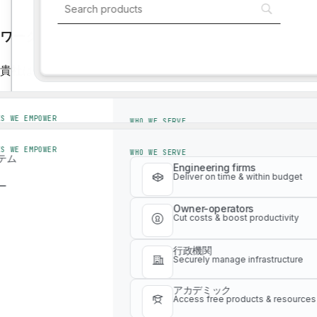
ワークフローを合理化し、効率性を高めるために、当
Industry solutions
貴社はソリューションプロバイダーですか？貴社をこのカタロ
Industry solutions
ES WE EMPOWER
WHO WE SERVE
テム
Engineering firms
Deliver on time & within budget
ES WE EMPOWER
WHO WE SERVE
ー
テム
Engineering firms
Owner-operators
Deliver on time & within budget
ー
Cut costs & boost productivity
Owner-operators
Cut costs & boost productivity
行政機関
Securely manage infrastructure
WLCAツールを備えたデジタルプラットフォーム
行政機関
アカデミック
Securely manage infrastructure
Access free products & resources
アカデミック
Access free products & resources