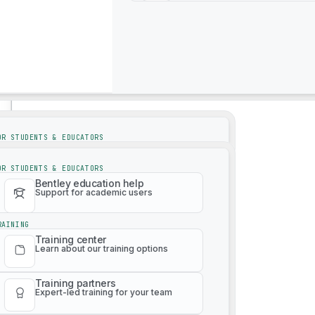
4M Analytics
サポート
サポート
OR STUDENTS & EDUCATORS
Bentley education help
Support for academic users
OR STUDENTS & EDUCATORS
Bentley education help
Support for academic users
RAINING
Training center
Learn about our training options
RAINING
Training center
3Dリアリティメッシュオンデマンド
Learn about our training options
Training partners
Expert-led training for your team
Training partners
Expert-led training for your team
Paid training catalog
Learn any product at any level