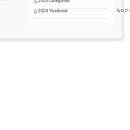
2025 Categories
ログ
2024 Yearbook
5スタートレーニング - よりスマートな設計：Bentley
MicroStation、OpenBridge、OpenRoads をマスタ
ー
3Dリアリティメッシュ 既製の米国データセット