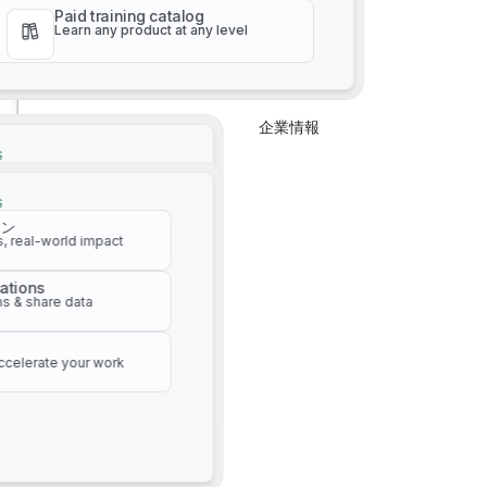
Paid training catalog
Learn any product at any level
企業情報
企業情報
AI駆動型資産管理
G
イン
s, real-world impact
G
イン
ations
s, real-world impact
s & share data
ations
s & share data
ccelerate your work
ccelerate your work
自動ウォークアウト