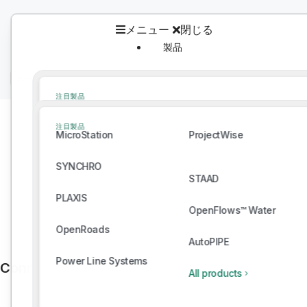
メニュー
閉じる
製品
製品
ホーム
/
Bentley Ecosystem Catalog
/
カタログ
注目製品
MicroStation
ProjectWise
注目製品
MicroStation
ProjectWise
SYNCHRO
STAAD
SYNCHRO
PLAXIS
STAAD
OpenFlows™ Water
PLAXIS
OpenRoads
OpenFlows™ Water
AutoPIPE
OpenRoads
Power Line Systems
AutoPIPE
All products
Power Line Systems
Connect With Providers of Complementary Solu
All products