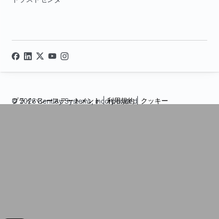
プライバシーステートメント
|
利用規約
|
クッキー
© 2026 Bentley Systems, incorporated