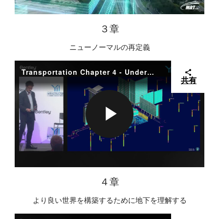
E
V
L
３章
ニューノーマルの再定義
O
I
A
Transportation Chapter 4 - Understand the Underground to Build a Better World​
共有
D
Y
P
E
V
L
４章
より良い世界を構築するために地下を理解する
O