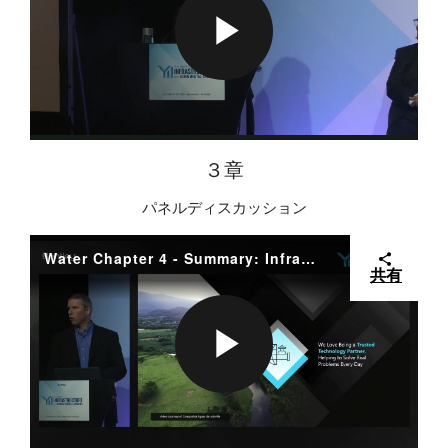
Y
P
E
V
L
３章
O
I
パネルディスカッション
A
Water Chapter 4 - Summary: Infrastructure intelligence is accelerating, the thousands of water professionals that use our technology every day each have their own stories, based on their own local needs and priorities and strategies.
共有
D
Y
P
E