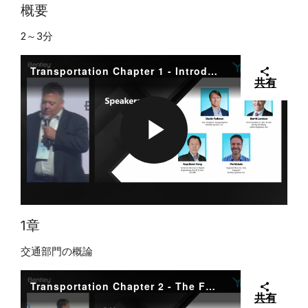
L
概要
2～3分
A
Transportation Chapter 1 - Introduction
共有
Y
P
V
L
1章
交通部門の概論
I
A
Transportation Chapter 2 - The Future Happening Now
共有