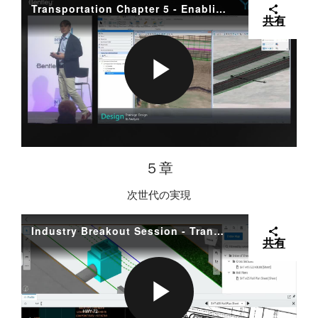
I
A
Transportation Chapter 5 - Enabling the Next Generation
共有
D
Y
P
E
V
L
５章
次世代の実現
O
I
A
Industry Breakout Session - Transportation
共有
D
Y