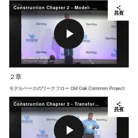
I
A
Construction Chapter 2 - Model- based Workflows Old Oak Common Project
共有
D
Y
P
E
V
L
２章
モデルベースのワークフロー Old Oak Common Project
O
I
A
Construction Chapter 3 - Transforming Projects with Digital Construction Management
共有
D