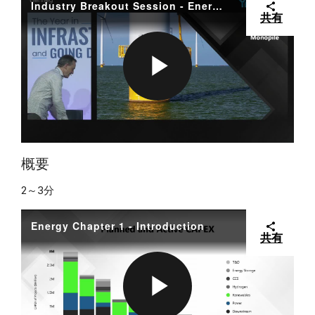
E
Industry Breakout Session - Energy Overall Summary
共有
O
P
L
概要
2～3分
A
Energy Chapter 1 - Introduction
共有
Y