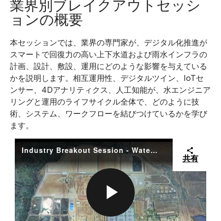
業界別ブレイクアウトセッシ
O
ョンの概要
I
本セッションでは、業界の専門家が、デジタル化推進が
スマートで回復力の高い上下水道および雨水インフラの
D
計画、設計、敷設、運用にどのような影響を与えている
かを説明します。相互運用性、デジタルツイン、IoTセ
ンサー、4Dアナリティクス、人工知能が、水エンジニア
リングと運用のライフサイクル全体で、どのように技
E
術、システム、ワークフローを結びつけているかを学び
ます。
Industry Breakout Session - Water Overall Summary
共有
O
P