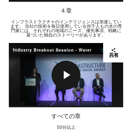
V
L
４章
O
インフラストラクチャのインテリジェンスは加速してい
ます。 当社の技術を毎日使用している何千人もの水の専
I
門家には、それぞれの地域のニーズ、優先事項、戦略に
基づいた独自のストーリーがあります。
A
Industry Breakout Session - Water
共有
D
Y
P
E
V
L
すべての章
O
I
50分以上