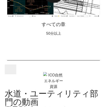
P
E
V
L
すべての章
50分以上
O
I
A
D
Y
E
水道・ユーティリティ部
V
門の動画