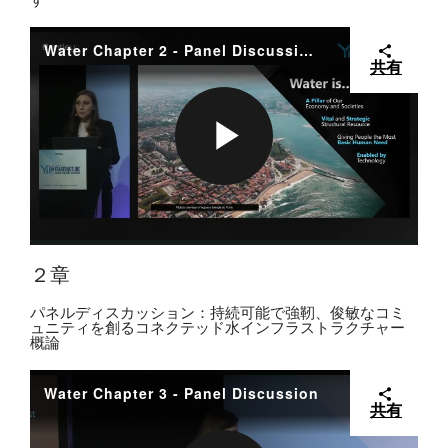
I
A
Water Chapter 2 - Panel Discussion: Connected Water Infrastructure for Sustainable, Resilient, and Agile Communities - intro
共有
D
Y
P
E
V
L
２章
O
パネルディスカッション：持続可能で強靭、俊敏なコミ
I
ュニティを創るコネクテッド水インフラストラクチャー
概論
A
Water Chapter 3 - Panel Discussion
共有
D