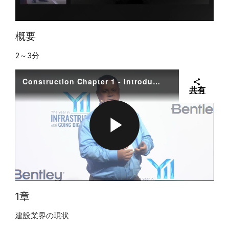
L
概要
2～3分
A
Construction Chapter 1 - Introduction State of the Construction Industry
共有
Y
P
V
L
1章
建設業界の現状