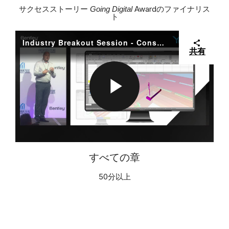
サクセスストーリー
Awardのファイナリス
Going Digital
O
ト
I
A
Industry Breakout Session - Construction
共有
D
Y
P
E
V
L
すべての章
O
50分以上
I
A