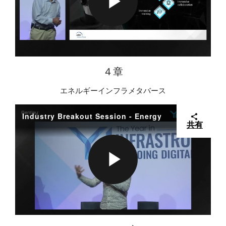
D
Y
P
E
V
L
４章
エネルギーインフラメタバース
O
I
A
Industry Breakout Session - Energy
共有
D
Y
P
E
V