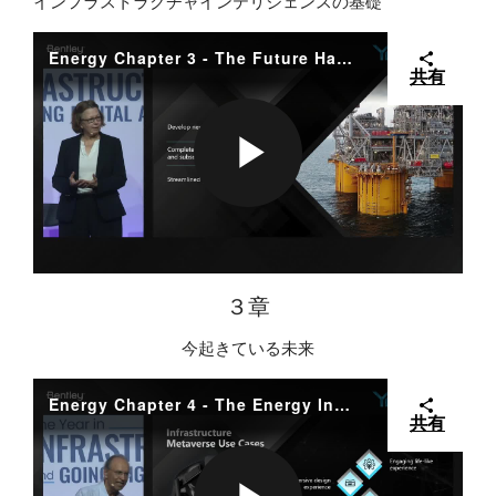
インフラストラクチャインテリジェンスの基礎
O
I
A
Energy Chapter 3 - The Future Happening Now
共有
D
Y
P
E
V
L
３章
今起きている未来
O
I
A
Energy Chapter 4 - The Energy Infrastructure Metaverse
共有