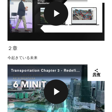
D
Y
P
E
V
L
２章
今起きている未来
O
I
A
Transportation Chapter 3 - Redefining the New Normal
共有
D
Y
P