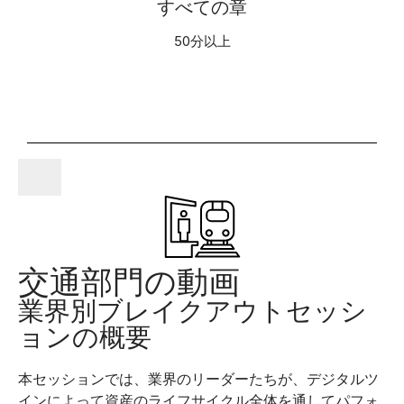
L
すべての章
50分以上
O
I
A
D
Y
E
V
交通部門の動画
業界別ブレイクアウトセッシ
ョンの概要
O
I
本セッションでは、業界のリーダーたちが、デジタルツ
インによって資産のライフサイクル全体を通してパフォ