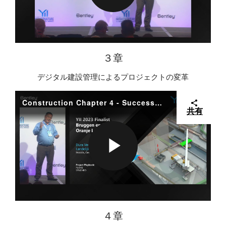
Y
P
E
V
L
３章
デジタル建設管理によるプロジェクトの変革
O
I
A
Construction Chapter 4 - Success Stories GDA Finalists
共有
D
Y
P
E
V
L
４章