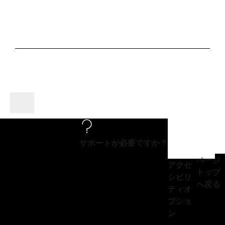
A
D
Y
E
V
O
サポートが必要ですか？
ページ
I
アクセ
トップ
シビリ
へ戻る
ティオ
プショ
D
ン