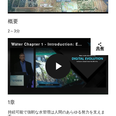
L
概要
2～3分
A
Water Chapter 1 - Introduction: Every human endeavor is dependent upon sustainable and resilient water management
共有
Y
P
V
L
1章
持続可能で強靭な水管理は人間のあらゆる努力を支えま
す