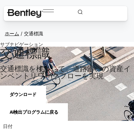
ホーム
/
交通標識
サブナビゲーション
交通標識
交通標識を検出して、道路沿いの資産イ
ンベントリワークフローを実現
ダウンロード
AI検出プログラムに戻る
日付