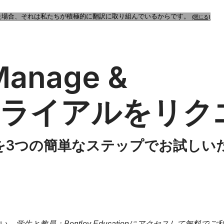
た場合、それは私たちが積極的に翻訳に取り組んでいるからです。
(閉じる)
Manage &
無料トライアルをリ
 Extractを3つの簡単なステップでお試
い。
学生と教員：
Bentley Education
にアクセスして無料でご