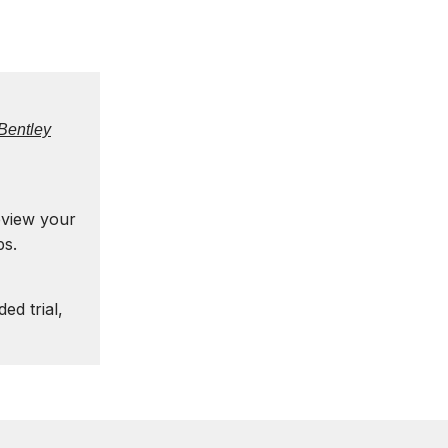
Bentley
eview your
ps.
ed trial,