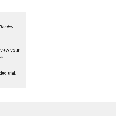
Bentley
eview your
ps.
ed trial,