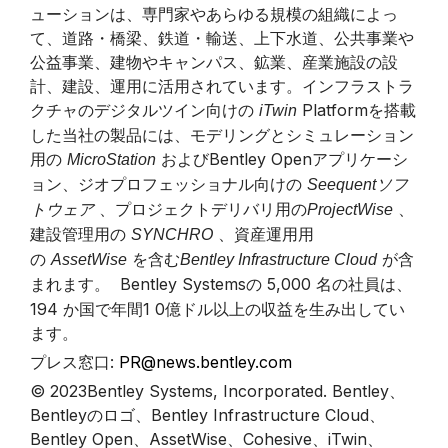
ューションは、専門家やあらゆる規模の組織によっ
て、道路・橋梁、鉄道・輸送、上下水道、公共事業や
公益事業、建物やキャンパス、鉱業、産業施設の設
計、建設、運用に活用されています。インフラストラ
クチャのデジタルツイン向けの
Platformを搭載
iTwin
した当社の製品には、モデリングとシミュレーション
用の
およびBentley Openアプリケーシ
MicroStation
ョン、ジオプロフェッショナル向けの
Seequentソフ
、プロジェクトデリバリ用の
、
トウェア
ProjectWise
建設管理用の
、資産運用用
SYNCHRO
の
を含む
が含
AssetWise
Bentley Infrastructure Cloud
まれます。
Bentley Systemsの 5,000 名の社員は、
194 か国で年間1 0億ドル以上の収益を生み出してい
ます。
プレス窓口:
PR@news.bentley.com
© 2023Bentley Systems, Incorporated. Bentley、
Bentleyのロゴ、Bentley Infrastructure Cloud、
Bentley Open、AssetWise、Cohesive、iTwin、