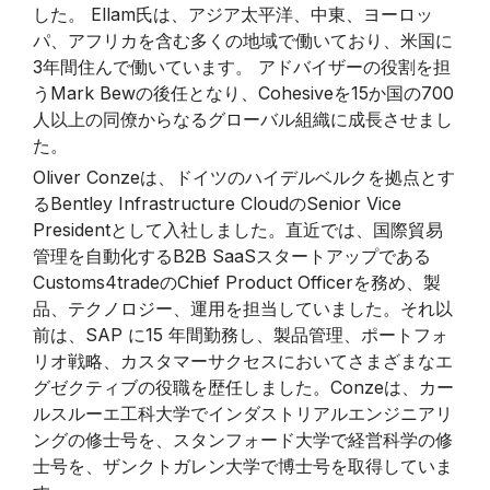
した。 Ellam氏は、アジア太平洋、中東、ヨーロッ
パ、アフリカを含む多くの地域で働いており、米国に
3年間住んで働いています。 アドバイザーの役割を担
うMark Bewの後任となり、Cohesiveを15か国の700
人以上の同僚からなるグローバル組織に成長させまし
た。
Oliver Conzeは、ドイツのハイデルベルクを拠点とす
るBentley Infrastructure CloudのSenior Vice
Presidentとして入社しました。直近では、国際貿易
管理を自動化するB2B SaaSスタートアップである
Customs4tradeのChief Product Officerを務め、製
品、テクノロジー、運用を担当していました。それ以
前は、SAP に15 年間勤務し、製品管理、ポートフォ
リオ戦略、カスタマーサクセスにおいてさまざまなエ
グゼクティブの役職を歴任しました。Conzeは、カー
ルスルーエ工科大学でインダストリアルエンジニアリ
ングの修士号を、スタンフォード大学で経営科学の修
士号を、ザンクトガレン大学で博士号を取得していま