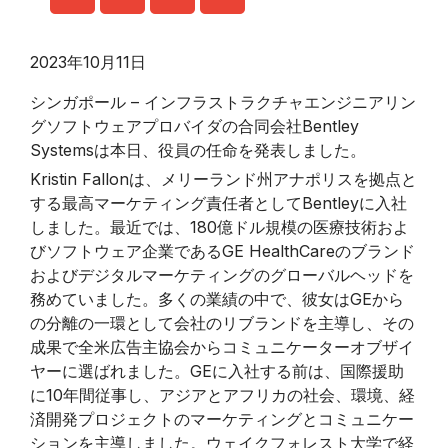
2023年10月11日
シンガポール – インフラストラクチャエンジニアリン
グソフトウェアプロバイダの合同会社Bentley
Systemsは本日、役員の任命を発表しました。
Kristin Fallonは、メリーランド州アナポリスを拠点と
する最高マーケティング責任者としてBentleyに入社
しました。最近では、180億ドル規模の医療技術およ
びソフトウェア企業であるGE HealthCareのブランド
およびデジタルマーケティングのグローバルヘッドを
務めていました。多くの業績の中で、彼女はGEから
の分離の一環として会社のリブランドを主導し、その
成果で全米広告主協会からコミュニケーターオブザイ
ヤーに選ばれました。GEに入社する前は、国際援助
に10年間従事し、アジアとアフリカの社会、環境、経
済開発プロジェクトのマーケティングとコミュニケー
ションを主導しました。ウェイクフォレスト大学で経