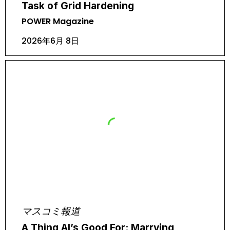
Task of Grid Hardening
POWER Magazine
2026年6月 8日
マスコミ報道
A Thing AI’s Good For: Marrying