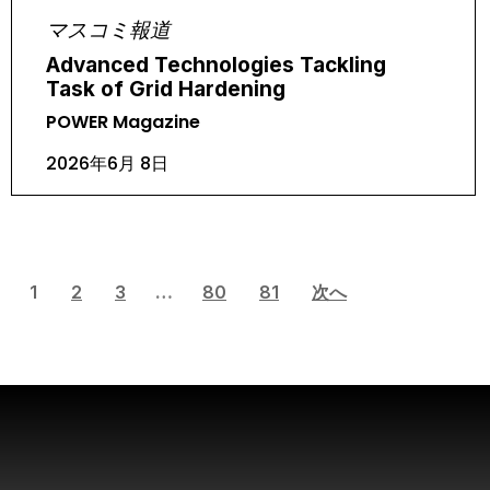
マスコミ報道
Advanced Technologies Tackling
Task of Grid Hardening
POWER Magazine
2026年6月 8日
1
2
3
…
80
81
次へ