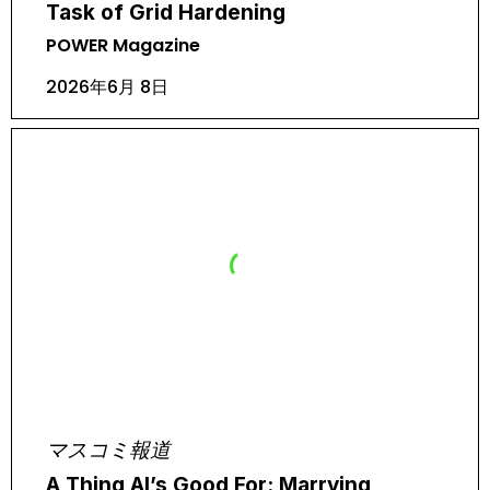
Task of Grid Hardening
POWER Magazine
2026年6月 8日
マスコミ報道
A Thing AI’s Good For: Marrying