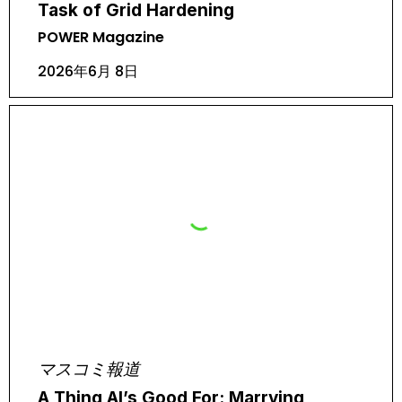
Task of Grid Hardening
POWER Magazine
2026年6月 8日
マスコミ報道
A Thing AI’s Good For: Marrying