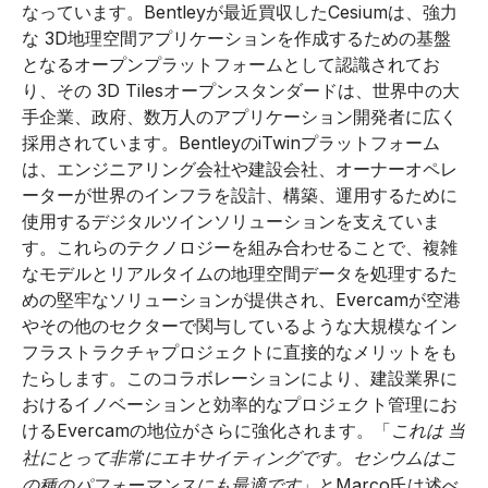
なっています。Bentleyが最近買収したCesiumは、強力
な 3D地理空間アプリケーションを作成するための基盤
となるオープンプラットフォームとして認識されてお
り、その 3D Tilesオープンスタンダードは、世界中の大
手企業、政府、数万人のアプリケーション開発者に広く
採用されています。BentleyのiTwinプラットフォーム
は、エンジニアリング会社や建設会社、オーナーオペレ
ーターが世界のインフラを設計、構築、運用するために
使用するデジタルツインソリューションを支えていま
す。これらのテクノロジーを組み合わせることで、複雑
なモデルとリアルタイムの地理空間データを処理するた
めの堅牢なソリューションが提供され、Evercamが空港
やその他のセクターで関与しているような大規模なイン
フラストラクチャプロジェクトに直接的なメリットをも
たらします。このコラボレーションにより、建設業界に
おけるイノベーションと効率的なプロジェクト管理にお
けるEvercamの地位がさらに強化されます。「
これは
当
社にとって非常にエキサイティングです。セシウムはこ
」とMarco氏は述べ
の種のパフォーマンスにも最適です