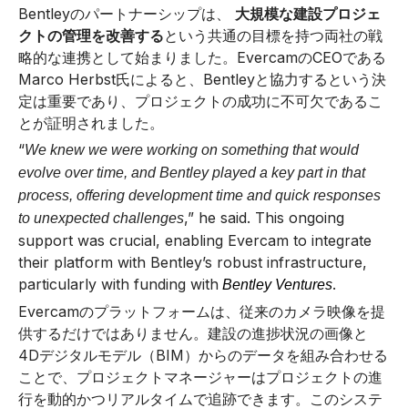
Bentleyのパートナーシップは、
大規模な建設プロジェ
クトの管理を改善する
という共通の目標を持つ両社の戦
略的な連携として始まりました。EvercamのCEOである
Marco Herbst氏によると、Bentleyと協力するという決
定は重要であり、プロジェクトの成功に不可欠であるこ
とが証明されました。
“
We knew we were working on something that would
evolve over time, and Bentley played a key part in that
process, offering development time and quick responses
,” he said. This ongoing
to unexpected challenges
support was crucial, enabling Evercam to integrate
their platform with Bentley’s robust infrastructure,
particularly with funding with
.
Bentley Ventures
Evercamのプラットフォームは、従来のカメラ映像を提
供するだけではありません。建設の進捗状況の画像と
4Dデジタルモデル（BIM）からのデータを組み合わせる
ことで、プロジェクトマネージャーはプロジェクトの進
行を動的かつリアルタイムで追跡できます。このシステ