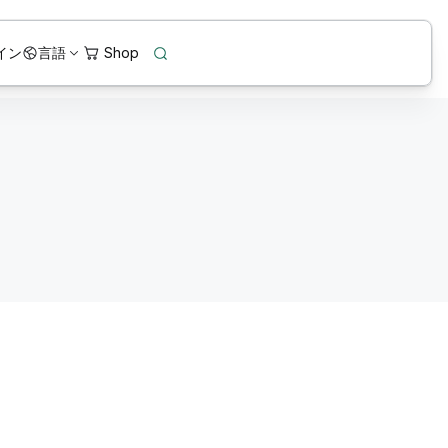
イン
言語