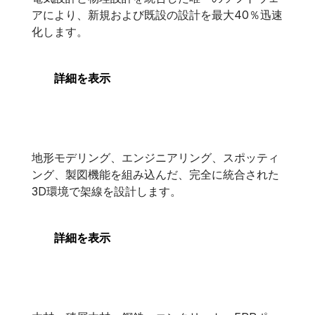
OpenUtilities Substation
アにより、新規および既設の設計を最大40％迅速
化します。
詳細を表示
PLS-CADD
PLS-CADD
地形モデリング、エンジニアリング、スポッティ
ング、製図機能を組み込んだ、完全に統合された
3D環境で架線を設計します。
詳細を表示
PLS-POLE