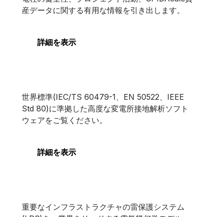
SPIDAstudio
産データに関する有用な情報を引き出します。
詳細を表示
XGSLab 接地
XGSLab 接地
世界標準(IEC/TS 60479-1、EN 50522、IEEE
Std 80)に準拠した高度な変電所接地解析ソフト
ウェアをご覧ください。
詳細を表示
XGSLab ライトニング
XGSLab ライトニング
重要なインフラストラクチャの雷保護システム