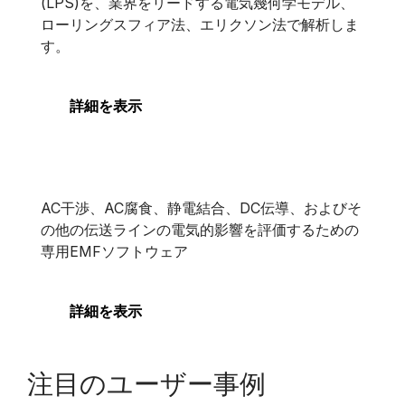
(LPS)を、業界をリードする電気幾何学モデル、
ローリングスフィア法、エリクソン法で解析しま
す。
詳細を表示
XGSLab EMF
XGSLab EMF
AC干渉、AC腐食、静電結合、DC伝導、およびそ
の他の伝送ラインの電気的影響を評価するための
専用EMFソフトウェア
詳細を表示
注目のユーザー事例