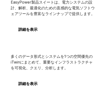
EasyPower
EasyPower製品スイートは、電力システムの設
計、解析、最適化のための直感的な電気ソフトウ
ェアツールを豊富なラインナップで提供します。
詳細を表示
iTwin Experience
多くのデータ形式とシステムを1つの空間優先の
iTwin Experience
iTwinにまとめて、重要なインフラストラクチャ
を可視化、クエリ、分析します。
詳細を表示
OpenUtilities Designer