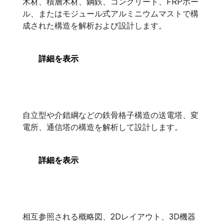
PLS-POLE
木材、積層木材、鋼鉄、コンクリート、FRPポー
ル、またはモジュール式アルミニウムマストで構
成された構造を解析および設計します。
詳細を表示
タワー
タワー
自立型や介錯綱などの鉄骨格子構造の送電塔、変
電所、通信塔の構造を解析して設計します。
詳細を表示
Promis.e
Promis.e
相互参照される概略図、2Dレイアウト、3D機器