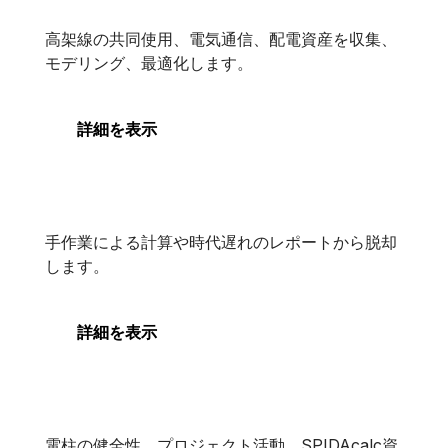
SPIDAcalc
高架線の共同使用、電気通信、配電資産を収集、
SPIDAcalc
モデリング、最適化します。
詳細を表示
SPIDAsilk
SPIDAsilk
手作業による計算や時代遅れのレポートから脱却
します。
詳細を表示
SPIDAstudio
電柱の健全性、プロジェクト活動、SPIDAcalc資