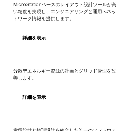
OpenUtilities Designer
MicroStationベースのレイアウト設計ツールが高
い精度を実現し、エンジニアリングと運用へネッ
トワーク情報を提供します。
詳細を表示
OpenUtilities® sisHYD®
OpenUtilities® sisHYD®
分散型エネルギー資源の計画とグリッド管理を改
善します。
詳細を表示
OpenUtilities Substation
電気設計と物理設計を統合した唯一のソフトウェ