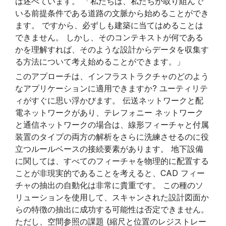
は述べています。 「私たちは、私たちが取り組んで
いる前提条件である道路の文脈から始めることができ
ます。 ですから、必ずしも建築に当てはめることは
できません。 しかし、そのコンテキストが何である
かを理解すれば、そのような設計からデータを収集す
る方法について考え始めることができます。」
このアプローチは、インフラストラクチャのどのよう
なアプリケーションに適用できますか? ユーティリテ
ィがすぐに思い浮かびます。 伝送ネットワークと配
電ネットワークがあり、テレフォニー ネットワーク
と通信ネットワークの場合は、線形フィーチャと付属
装置のタイプの両方の解析をさらに洗練させるのに役
立つルールベースの接続要素があります。 地下設備
に関しては、すべてのフィーチャを物理的に配置する
ことが非現実的であることを考えると、CAD フィー
チャの抽出の自動化は非常に貴重です。 この種のソ
リューションを使用して、スキャンされた設計図面か
らの特徴の抽出に成功する可能性は否定できません。
ただし、空間参照の課題 (縮尺と位置のレジストレー