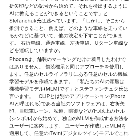
折矢印などの記号から始めて、それを検出するように
AIに教えることができるということです」と
Stefanchuk氏は述べています。「しかし、そこから
推測できること、例えば、どのような車線を走ってい
るかなどに基づいて、他の決定を下すことができま
す。 右折車線、通過車線、左折車線、Uターン車線な
どを運転していますか。
Phocazは、舗装のマーキングだけに着目したわけで
はありません。 舗装標示と同じアプローチを使用し
ます。任意のセルライブラリにある任意のセルの機械
学習モデルを作成できます。 「私たちのAIの頭脳は
機械学習モデル(MLM)です」とステファンチュク氏は
言います。「CLIPとは別のアプリケーション(Phorz
AIと呼ばれる)である当社のソフトウェアは、右折矢
印、自転車レーン、私道、暗渠などの1つ以上のセル
(シンボル)から始めて、独自のMLMを作成する方法を
ユーザーに案内します。 ユーザーが作成したMLMを
適用して、任意のiTwin(デジタルツイン)モデルでこれ