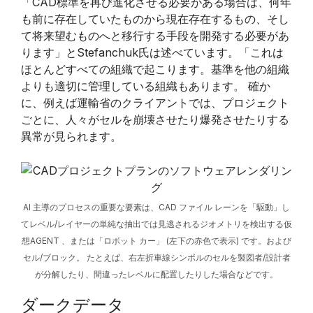
「CAD標準を再び進化させる必要がある場合は、何年
も前に存在していたものから現在存在するもの、そし
て将来望むものへと移行する手段を開発する必要があ
ります」とStefanchuk氏は述べています。「これは
ほとんどすべての組織で起こります。基準を他の組織
よりも適切に管理している組織もあります。 確か
に、例えば運輸省のクライアントでは、プロジェクト
ごとに、人々がセルを崩壊させたり爆発させたりする
異常が見られます。
AI 主導のプロセスの重要な要素は、CAD ファイル レーンを「駆動」し
てレベル/レイヤーの単純な抽出では見逃されるジオメトリを検出する仮
想AGENT 、または「ロボット カー」 (左下の赤色で表示) です。および
セル/ブロック。 たとえば、右左折車線シンボルのセルを製図者/設計者
が分解したり、間違ったレベルに配置したりした場合などです。
ダークデータ