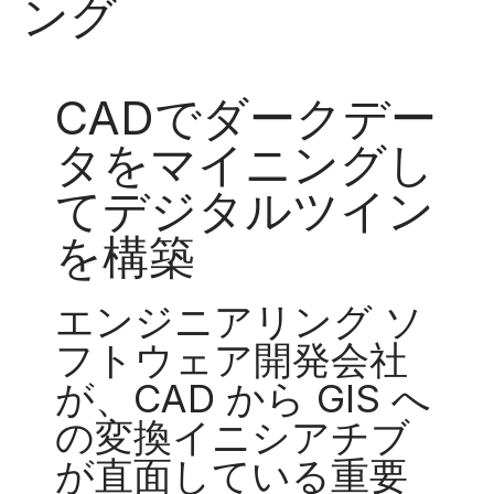
ング
CADでダークデー
タをマイニングし
てデジタルツイン
を構築
エンジニアリング ソ
フトウェア開発会社
が、CAD から GIS へ
の変換イニシアチブ
が直面している重要