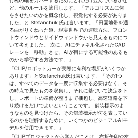
行権の幅をカバーするためにどれだけ並んでいるかな
ど、他のルールを適用します。 「アルゴリズムに何
をさせたいのかを概念化し、視覚化する必要がありま
した」と Stefanchuk 氏は言います。「田園地帯を通
る曲がりくねった道、現実世界での運転方法、フロン
トウィンドウとサイドウィンドウから見えるものにつ
いて考えました。 次に、AIにチャネル化されたCAD
レーンを「移動」させ、AIが目にする可能性のあるも
のから学習する方法です。」
「CLIP/ロボットカーが実際に有利な場所がいくつか
あります」とStefanchuk氏は言います。「その1つ
は、すべてのデータを一度に収集する必要はなく、そ
の時点で見たものを収集し、それに基づいて決定を下
し、レポートの準備が整うまで梱包し、高速道路を下
り続けるだけでよいということです。 舗装標示のよ
うなものを見つけたら、その舗装標示が何を表してい
るのかを理解するために、いくつかのビジュアルAIモ
デルを使用できます。」
「CLIPプロジェクトから学んだことは、右折矢印や左