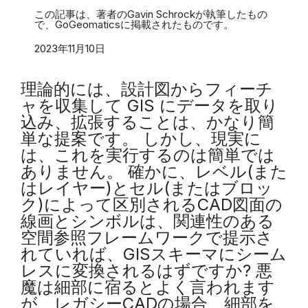
この記事は、著者のGavin Schrockが執筆したもの
で、GoGeomaticsに掲載されたものです。
2023年11月10日
理論的には、設計図からフィーチ
ャを収集して GIS にデータを取り
込み、拡張することは、かなり簡
単な提案です。 しかし、現実に
は、これを実行するのは簡単では
ありません。 確かに、レベル(また
はレイヤー)とセル(またはブロッ
ク)によって区別されるCAD図面の
線画とシンボルは、関連性のある
空間参照フレームワークで提示さ
れていれば、GISスキーマにシーム
レスに変換されるはずですか? 悪
魔は細部に宿るとよく言われます
が、レガシーCADの場合、細部を