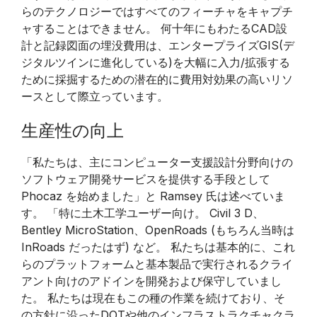
らのテクノロジーではすべてのフィーチャをキャプチ
ャすることはできません。 何十年にもわたるCAD設
計と記録図面の埋没費用は、エンタープライズGIS(デ
ジタルツインに進化している)を大幅に入力/拡張する
ために採掘するための潜在的に費用対効果の高いリソ
ースとして際立っています。
生産性の向上
「私たちは、主にコンピューター支援設計分野向けの
ソフトウェア開発サービスを提供する手段として
Phocaz を始めました」と Ramsey 氏は述べていま
す。 「特に土木工学ユーザー向け。 Civil 3 D、
Bentley MicroStation、OpenRoads (もちろん当時は
InRoads だったはず) など。 私たちは基本的に、これ
らのプラットフォームと基本製品で実行されるクライ
アント向けのアドインを開発および保守していまし
た。 私たちは現在もこの種の作業を続けており、そ
の方針に沿ったDOTや他のインフラストラクチャクラ