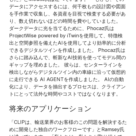
データにアクセスするには、何千枚もの設計図や図面
を手作業で収集し、各資産を目視で検査する必要があ
り、数え切れないほどの時間を費やしていました。
ダークデータに光を当てるために、Phocaz氏は
ProjectWise powered by iTwinを使用して、特徴検
出と空間参照を備えたAIを使用してより効率的に分析
できるデジタルツインを作成しました。 Phocaz氏は
さらに踏み込んで、斬新なAI技術を使ってモデル間の
ギャップを埋めました。 彼らは、センターラインを
検出しながらデジタルツイン内の車線に沿って仮想的
に走行できる AI AGENTを作成しました。 AIの自動
化により、データを抽出するプロセスは、クライアン
トにとって法外な時間やコストではなくなります。
将来のアプリケーション
「CLIPは、輸送業界のお客様のこの問題を解決するた
めに開発した独自のワークフローです」とRamsey氏