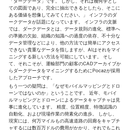
「ダークデータ」です。 しかし、それは幾何学とし
ての図面であり、完全に抽出できるとしたら、そこに
ある価値を想像してみてください。」 インフラのダ
ークデータが話題になっています。 インフラの文脈
では、ダークデータとは、データ規則の進化、標準へ
の準拠の欠如、組織の知識への過度の依存、不十分な
データ管理などにより、他の方法では簡単にアクセス
できない貴重なデータを指しますが、AIはそれをマイ
ニングする新しい方法を可能にしています。 そし
て、それこそが、運輸部門の顧客のCADアーカイブか
らダークデータをマイニングするためにPocazが採用
したアプローチです。
もう一つの疑問は、「なぜモバイルマッピングとドロ
ーンではないのか」ということです。 近年、モバイ
ルマッピングとドローンによるデータキャプチャは見
事に進化しています。 精度、位置精度、特徴認識の
自動化、および現場作業の簡素化の進歩。 しかし、
現実には、何万マイルもの高速道路の回廊をキャプチ
ャするには数百万ドルの費用がかかり、それでもこれ