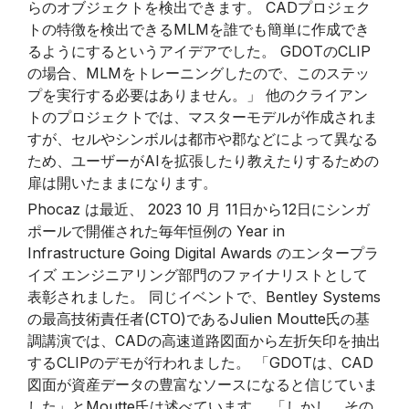
らのオブジェクトを検出できます。 CADプロジェク
トの特徴を検出できるMLMを誰でも簡単に作成でき
るようにするというアイデアでした。 GDOTのCLIP
の場合、MLMをトレーニングしたので、このステッ
プを実行する必要はありません。」 他のクライアン
トのプロジェクトでは、マスターモデルが作成されま
すが、セルやシンボルは都市や郡などによって異なる
ため、ユーザーがAIを拡張したり教えたりするための
扉は開いたままになります。
Phocaz は最近、 2023 10 月 11日から12日にシンガ
ポールで開催された毎年恒例の Year in
Infrastructure Going Digital Awards のエンタープラ
イズ エンジニアリング部門のファイナリストとして
表彰されました。 同じイベントで、Bentley Systems
の最高技術責任者(CTO)であるJulien Moutte氏の基
調講演では、CADの高速道路図面から左折矢印を抽出
するCLIPのデモが行われました。 「GDOTは、CAD
図面が資産データの豊富なソースになると信じていま
した」とMoutte氏は述べています。 「しかし、その