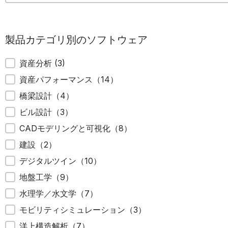
製品カテゴリ別のソフトウェア
製品カテゴリ別のソフトウェア
資産分析
(3)
資産パフォーマンス
（14）
橋梁設計
（4）
ビル設計
（3）
CADモデリングと可視化
（8）
建設
（2）
デジタルツイン
（10）
地盤工学
（9）
水理学／水文学
（7）
モビリティシミュレーション
（3）
洋上構造解析
（7）