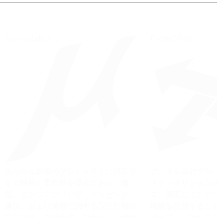
MicroStation
ProjectWise
あらゆる規模のプロジェクトに対応で
デジタル設計デリ
きる性能と柔軟性を備えており、建
オインテリジェン
築、エンジニアリング、マッピング、
ス、高度なエンジ
建設、および運用に関する設計情報の
機能を活用するこ