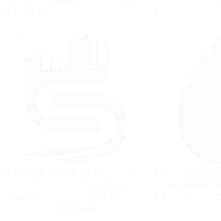
モデル化、文書作成、アクセス、表示
のパフォーマンス
を行えます。
す。
SYNCHRO
OpenFlows WorkS
仮想的な建設、計画、モデルベースの
配水システムの設
ワークフローなど、SYNCHROのデジ
うための包括的で
タル建設デリバリツールを活用して、
支援ソフトウェア
プロジェクトの効率を改善。