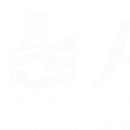
PLAXIS 3D
Bentley View
PLAXIS 3Dを使用して、地盤工学お
3Dモデルを表示
よび岩盤力学における変形と安定性の
CADビューアであるBe
強力な3D解析を実行できます。
使用すると、あら
ンピュータでオブ
Download both PLAXIS and
離と面積の正確な
GeoStudio to take advantage of the
た高い精度での図