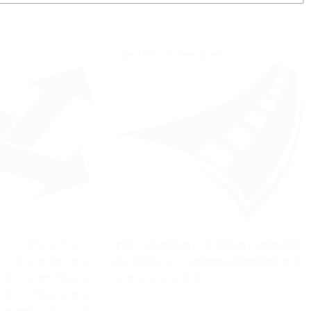
OpenRoads Designer
バリ、ポートフォリ
測量、排水設備、地下設備、道路の設
ス、データガバナン
計に対応した、包括的な詳細設計アプ
ニアリングプロセス
リケーションです。
とで、プロジェクト