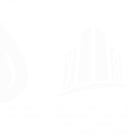
と生産性が向上しま
uite
STAAD
計、計画、運用を行
単純なものから複雑なものまで、あら
使いやすい意思決定
ゆる構造物の設計および解析に対応
です。
し、同期したモデルを確実に共有でき
ることで、多分野型チームの連携が向
上します。