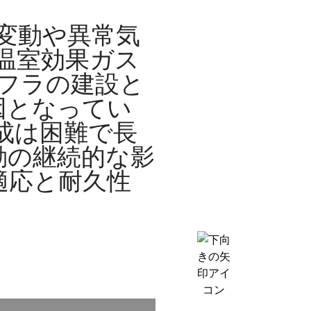
候変動や異常気
温室効果ガス
ンフラの建設と
因となってい
成は困難で長
動の継続的な影
適応と耐久性